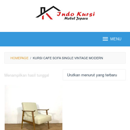
Loncat
ke
konten
MENU
HOMEPAGE
/
KURSI CAFE SOFA SINGLE VINTAGE MODERN
Menampilkan hasil tunggal