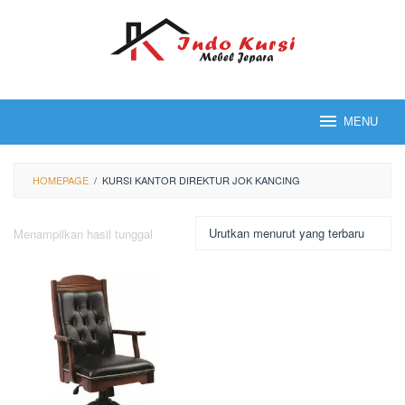
Loncat
ke
konten
MENU
HOMEPAGE
/
KURSI KANTOR DIREKTUR JOK KANCING
Menampilkan hasil tunggal