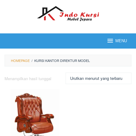
Loncat
ke
konten
MENU
HOMEPAGE
/
KURSI KANTOR DIREKTUR MODEL
Menampilkan hasil tunggal