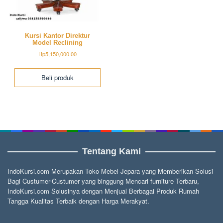
Kursi Kantor Direktur
Model Reclining
Rp
5,150,000.00
Beli produk
Tentang Kami
IndoKursi.com Merupakan Toko Mebel Jepara yang Memberikan Solusi
Bagi Custumer-Custumer yang binggung Mencari furniture Terbaru,
IndoKursi.com Solusinya dengan Menjual Berbagai Produk Rumah
Tangga Kualitas Terbaik dengan Harga Merakyat.