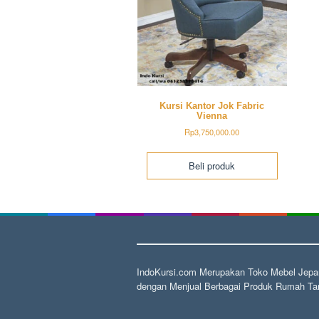
Kursi Kantor Jok Fabric
Vienna
Rp
3,750,000.00
Beli produk
IndoKursi.com Merupakan Toko Mebel Jepar
dengan Menjual Berbagai Produk Rumah Tan