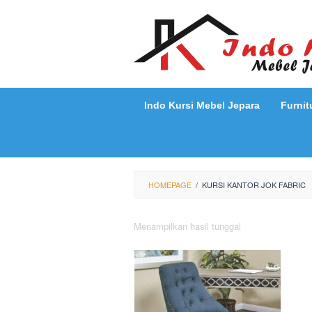
Loncat
ke
konten
Indo Kursi Mebel Jepara
Furnit
HOMEPAGE
/
KURSI KANTOR JOK FABRIC
Menampilkan hasil tunggal