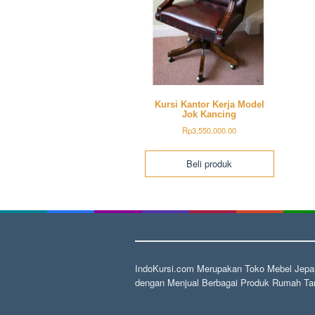
Kursi Kantor Kerja Model
Jok Kancing
Rp
3,550,000.00
Beli produk
IndoKursi.com Merupakan Toko Mebel Jepar
dengan Menjual Berbagai Produk Rumah Tan