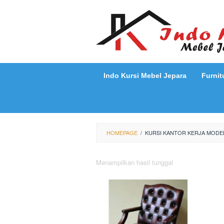
Loncat
ke
konten
Indo Kursi Mebel Jepara
Furnit
HOMEPAGE
/
KURSI KANTOR KERJA MODE
Menampilkan hasil tunggal