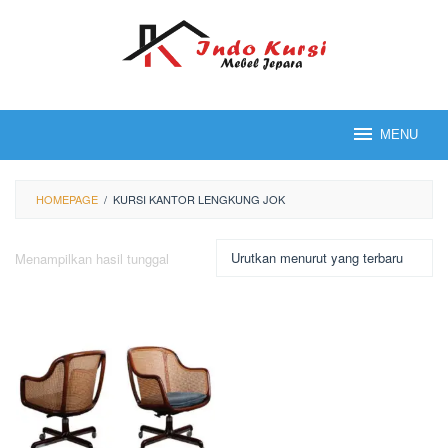
Loncat
ke
konten
MENU
HOMEPAGE
/
KURSI KANTOR LENGKUNG JOK
Menampilkan hasil tunggal