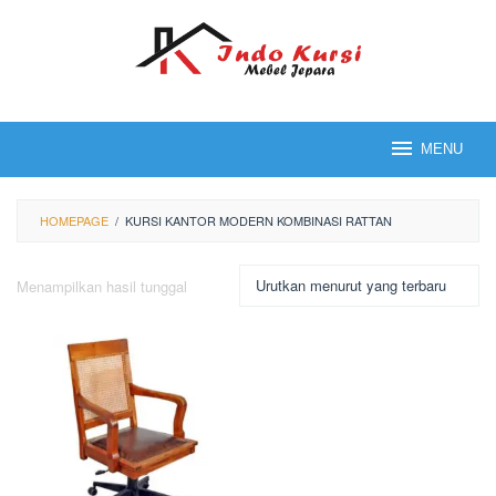
Loncat
ke
konten
MENU
HOMEPAGE
/
KURSI KANTOR MODERN KOMBINASI RATTAN
Menampilkan hasil tunggal