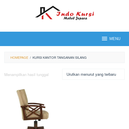
Loncat
ke
konten
MENU
HOMEPAGE
/
KURSI KANTOR TANGANAN SILANG
Menampilkan hasil tunggal