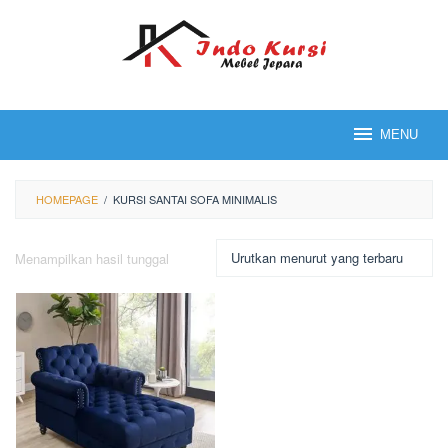
Loncat
ke
konten
MENU
HOMEPAGE
/
KURSI SANTAI SOFA MINIMALIS
Menampilkan hasil tunggal