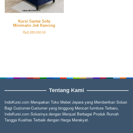
Kursi Santai Sofa
Minimalis Jok Kancing
Rp
3,350,000.00
Tentang Kami
IndoKursi.com Merupakan Toko Mebel Jepara yang Memberikan Solusi
Bagi Custumer-Custumer yang binggung Mencari furniture Terbaru,
IndoKursi.com Solusinya dengan Menjual Berbagai Produk Rumah
Tangga Kualitas Terbaik dengan Harga Merakyat.