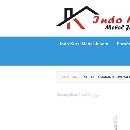
Loncat
ke
konten
Indo Kursi Mebel Jepara
Furnit
HOMEPAGE
/
SET MEJA MAKAN KURSI CAF
Menampilkan hasil tunggal