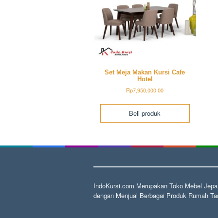
Set Meja Makan Kursi Cafe
Hotel
Rp
7,950,000.00
Beli produk
IndoKursi.com Merupakan Toko Mebel Jepar
dengan Menjual Berbagai Produk Rumah Tan