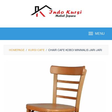
Loncat
ke
konten
MENU
HOMEPAGE
/
KURSI CAFE
/
CHAIR CAFE KOBOI MINIMALIS JARI JARI