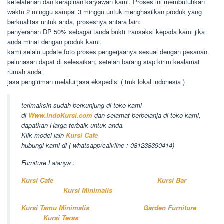
ketelatenan dan kerapinan karyawan kami. Proses ini membutuhkan
waktu 2 minggu sampai 3 minggu untuk menghasilkan produk yang
berkualitas untuk anda, prosesnya antara lain:
penyerahan DP 50% sebagai tanda bukti transaksi kepada kami jika
anda minat dengan produk kami.
kami selalu update foto proses pengerjaanya sesuai dengan pesanan.
pelunasan dapat di selesaikan, setelah barang siap kirim kealamat
rumah anda.
jasa pengiriman melalui jasa ekspedisi ( truk lokal indonesia )
terimaksih sudah berkunjung di toko kami
di
Www.IndoKursi.com
dan selamat berbelanja di toko kami,
dapatkan Harga terbaik untuk anda.
Klik model lain
Kursi Cafe
hubungi kami di ( whatsapp/call/line : 081238390414)
Furniture Laianya :
Kursi Cafe
Kursi Bar
Kursi Minimalis
Kursi Tamu Minimalis
Garden Furniture
Kursi Teras