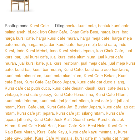
Posting pada
Kursi Cafe
Ditag
aneka kursi cafe
,
bentuk kursi cafe
paling aneh
,
bLack Iron Chair Cafe
,
Chair Cafe Besi
,
harga kursi bar
,
harga kursi cafe
,
harga kursi cafe murah
,
harga meja cafe
,
harga meja
cafe murah
,
harga meja dan kursi cafe
,
harga meja kursi cafe
,
Indo
Kursi
,
Indo Kursi Mebel
,
Indo Kursi Mebel Jepara
,
iron Chair Cafe
,
jual
kursi bar
,
jual kursi cafe
,
jual kursi cafe aluminium
,
jual kursi cafe
murah
,
jual kursi kafe
,
jual kursi restoran
,
jual meja cafe
,
jual meja kursi
cafe
,
kursi bar
,
kursi bar murah
,
Kursi Cafe
,
kursi cafe ace hardware
,
kursi cafe almunium
,
kursi cafe aluminium
,
Kursi Cafe Bekas
,
Kursi
cafe Besi
,
Kursi Cafe Cat Duco Jepara
,
kursi cafe cat duco silang
,
Kursi cafe cat putih duco
,
kursi cafe desain klasik
,
kursi cafe desain
vintage
,
kursi cafe glossy
,
Kursi Cafe Heroshima
,
Kursi Cafe Hitam
,
kursi cafe informa
,
kursi cafe jari jari cat hitam
,
kursi cafe jari jati cat
hitam
,
Kursi Cafe Jati
,
Kursi Cafe Jati Bundar Jepara
,
kursi cafe jati cat
hitam
,
kursi cafe jati jepara
,
kursi cafe jati silang hitam
,
kursi cafe
jepara jati unik
,
Kursi Cafe Jock Kulit Scandinavia
,
Kursi cafe Jok
Hitam
,
Kursi Cafe Kaki Besi
,
Kursi Cafe Kaki Besi Holo
,
Kursi Cafe
Kaki Besi Murah
,
Kursi Cafe Kayu
,
kursi cafe kayu minimalis
,
kursi
cafe kayu palet
,
Kursi Cafe Minimalis
,
kursi cafe minimalis cat hitam
,