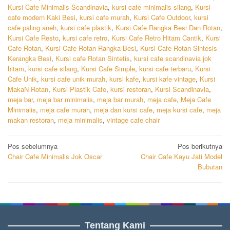
Kursi Cafe Minimalis Scandinavia
,
kursi cafe minimalis silang
,
Kursi
cafe modern Kaki Besi
,
kursi cafe murah
,
Kursi Cafe Outdoor
,
kursi
cafe paling aneh
,
kursi cafe plastik
,
Kursi Cafe Rangka Besi Dan Rotan
,
Kursi Cafe Resto
,
kursi cafe retro
,
Kursi Cafe Retro Hitam Cantik
,
Kursi
Cafe Rotan
,
Kursi Cafe Rotan Rangka Besi
,
Kursi Cafe Rotan Sintesis
Kerangka Besi
,
Kursi cafe Rotan Sintetis
,
kursi cafe scandinavia jok
hitam
,
kursi cafe silang
,
Kursi Cafe Simple
,
kursi cafe terbaru
,
Kursi
Cafe Unik
,
kursi cafe unik murah
,
kursi kafe
,
kursi kafe vintage
,
Kursi
MakaN Rotan
,
Kursi Plastik Cafe
,
kursi restoran
,
Kursi Scandinavia
,
meja bar
,
meja bar minimalis
,
meja bar murah
,
meja cafe
,
Meja Cafe
Minimalis
,
meja cafe murah
,
meja dan kursi cafe
,
meja kursi cafe
,
meja
makan restoran
,
meja minimalis
,
vintage cafe chair
Navigasi
Pos sebelumnya
Pos berikutnya
Chair Cafe Minimalis Jok Oscar
Chair Cafe Kayu Jati Model
pos
Bubutan
Tentang Kami