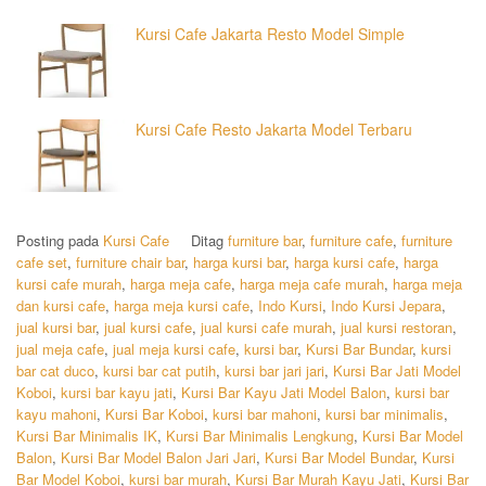
Kursi Cafe Jakarta Resto Model Simple
Kursi Cafe Resto Jakarta Model Terbaru
Posting pada
Kursi Cafe
Ditag
furniture bar
,
furniture cafe
,
furniture
cafe set
,
furniture chair bar
,
harga kursi bar
,
harga kursi cafe
,
harga
kursi cafe murah
,
harga meja cafe
,
harga meja cafe murah
,
harga meja
dan kursi cafe
,
harga meja kursi cafe
,
Indo Kursi
,
Indo Kursi Jepara
,
jual kursi bar
,
jual kursi cafe
,
jual kursi cafe murah
,
jual kursi restoran
,
jual meja cafe
,
jual meja kursi cafe
,
kursi bar
,
Kursi Bar Bundar
,
kursi
bar cat duco
,
kursi bar cat putih
,
kursi bar jari jari
,
Kursi Bar Jati Model
Koboi
,
kursi bar kayu jati
,
Kursi Bar Kayu Jati Model Balon
,
kursi bar
kayu mahoni
,
Kursi Bar Koboi
,
kursi bar mahoni
,
kursi bar minimalis
,
Kursi Bar Minimalis IK
,
Kursi Bar Minimalis Lengkung
,
Kursi Bar Model
Balon
,
Kursi Bar Model Balon Jari Jari
,
Kursi Bar Model Bundar
,
Kursi
Bar Model Koboi
,
kursi bar murah
,
Kursi Bar Murah Kayu Jati
,
Kursi Bar