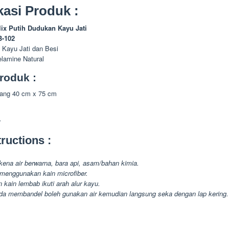
kasi Produk :
lix Putih Dudukan Kayu Jati
B-102
 Kayu Jati dan Besi
elamine Natural
roduk :
njang 40 cm x 75 cm
r
ructions :
kena air berwarna, bara api, asam/bahan kimia.
menggunakan kain microfiber.
 kain lembab ikuti arah alur kayu.
da membandel boleh gunakan air kemudian langsung seka dengan lap kering.