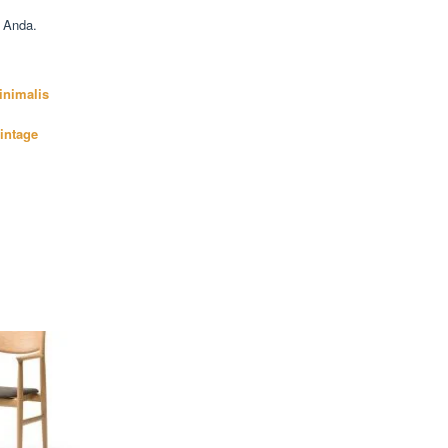
 Anda.
inimalis
intage