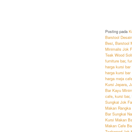
Posting pada
K
Barstool Desai
Besi
,
Barstool 
Minimalis Jok F
Teak Wood Sol
furniture bar
,
fu
harga kursi bar 
harga kursi bar
harga meja caf
Kursi Jepara
,
J
Bar Kayu Minim
cafe
,
kursi bar
,
Sungkai Jok Fa
Makan Rangka 
Bar Sungkai Na
Kursi Makan Ba
Makan Cafe Ba
Teakwood Jok 