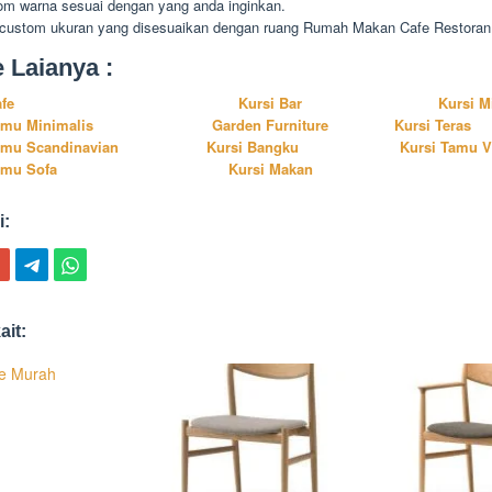
om warna sesuai dengan yang anda inginkan.
 custom ukuran yang disesuaikan dengan ruang Rumah Makan Cafe Restoran
e Laianya :
afe
Kursi Bar
Kursi M
amu Minimalis
Garden Furniture
Kursi Teras
amu Scandinavian
Kursi Bangku
Kursi Tamu V
amu Sofa
Kursi Makan
i:
ait:
fe Murah