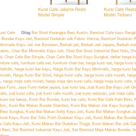
Kursi Cafe Jakarta Resto
Kursi Cafe Resto
Model Simple
Model Terbaru
ursi Cafe
Ditag
Bar Stool Kerangka Besi Austin
,
Barstool Cafe kayu Rangk
n Bundar Kayu Jati
,
Barstool Dudukan Jok Fabric Vienna
,
Barstool Dudukan R
Minimalis Kayu Jati Jok Bantalan
,
Berkah jati
,
Berkah Jati Jepara
,
Berkah me
abric
,
Chair Bar Minimalis Kayu Jati
,
Chair Bar Stool Industrial Besi Holo
,
Cha
id
,
Chair Cafe Bar Simple
,
Chair Cafe Bar Stool Kayu Sungkai
,
daftar harga ku
rniture cafe
,
furniture cafe set
,
furniture chair bar
,
harga kursi bar
,
harga kursi 
hidrolik
,
harga kursi bar kayu
,
Harga Kursi Bar Kayu Minimalis
,
harga kursi b
 murah
,
Harga Kursi Bar Stool
,
harga kursi cafe
,
harga kursi cafe murah
,
harga
e
,
harga meja cafe murah
,
harga meja dan kursi cafe
,
harga meja kursi cafe
,
I
aya Furni
,
Jaya Furni mebel jepara
,
jual kursi bar
,
Jual Kursi Bar Kayu Jati G
alis
,
jual kursi cafe
,
jual kursi cafe murah
,
jual kursi restoran
,
jual meja cafe
,
kursi bar bekas
,
Kursi Bar Bundar
,
kursi bar cafe
,
Kursi Bar Cafe Kaki Besi
,
bric
,
Kursi Bar Makan Bundar Stainliss
,
Kursi Bar Makan Jok Kayu Sungkai
,
Besi Sungkai
,
Kursi Bar Makan Selly Kayu Jati
,
Kursi Bar Makan Sungkai Jo
tural Kayu
,
Kursi Bar Tolix Putih Dudukan Kayu Jati
,
Kursi Makan Bar Bunda
r Cafe Kayu Jati
,
Kursi Makan Bar Dudukan Tinggi
,
Kursi Makan Bar Jok Ca
r Besi
,
Set Barstool Industrial Kayu Jati
,
Set Barstool Meja Makan Bundar
,
Se
Hitam