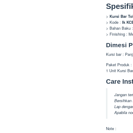
Spesifi
>
Kursi Bar To
> Kode :
Ik KC
> Bahan Baku :
> Finishing : M
Dimesi P
Kursi bar : Pa
Paket Produk :
1 Unit Kursi Ba
Care Inst
Jangan ter
Bersihkan 
Lap dengan
Apabila no
Note :