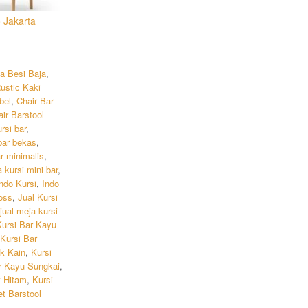
 Jakarta
a Besi Baja
,
ustic Kaki
bel
,
Chair Bar
ir Barstool
rsi bar
,
bar bekas
,
ar minimalis
,
 kursi mini bar
,
ndo Kursi
,
Indo
loss
,
Jual Kursi
jual meja kursi
Kursi Bar Kayu
Kursi Bar
k Kain
,
Kursi
r Kayu Sungkai
,
t Hitam
,
Kursi
t Barstool