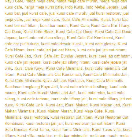
Kayu Cafe
,
harga meja cafe
,
harga meja cafe murah
,
harga meja dan
kursi cafe
,
harga meja kursi cafe
,
Indo Kursi
,
Indo Mebel Jepara
,
jual
kursi bar
,
jual kursi cafe
,
jual kursi cafe murah
,
jual kursi restoran
,
jual
meja cafe
,
jual meja kursi cafe
,
Kurai Cafe Minimalis
,
Kursi
,
kursi bar
,
kursi bar cat hitam
,
kursi bar murah
,
Kursi Cafe
,
Kursi Cafe Bar Tifany
Cat Duco
,
Kursi Cafe Black
,
Kursi Cafe Cat Duco
,
Kursi Cafe Cat Duco
Jepara
,
kursi cafe cat duco silang
,
Kursi Cafe Cat Kombinasi
,
Kursi
cafe cat putih duco
,
kursi cafe desain klasik
,
kursi cafe glossy
,
Kursi
Cafe Hitam
,
kursi cafe jari jari cat hitam
,
kursi cafe jari jati cat hitam
,
Kursi Cafe Jati
,
Kursi Cafe Jati Bundar Jepara
,
kursi cafe jati cat hitam
,
kursi cafe jati jepara
,
kursi cafe jati silang hitam
,
kursi cafe jepara jati
unik
,
Kursi Cafe Kayu
,
Kursi Cafe Minimalis
,
kursi cafe minimalis cat
hitam
,
Kursi Cafe Minimalis Cat Kombinasi
,
Kursi Cafe Minimalis Jati
,
Kursi Cafe Minimalis Kayu Jati Jok Bantalan
,
Kursi Cafe Minimalis
Sandaran Lengkung Kayu Jati
,
kursi cafe minimalis silang
,
kursi cafe
murah
,
Kursi cafe Murah Model Jari Jari
,
kursi cafe retro
,
kursi cafe
silang
,
kursi cafe terbaru
,
kursi cafe tiffany jati
,
kursi cafe tiffany jati cat
duco
,
Kursi Cafe Unik
,
Kursi Jati
,
Kursi Makan
,
Kursi Makan Jati
,
Kursi
Makan Minimalis
,
Kursi Makan Murah
,
Kursi Meja Cafe
,
Kursi
Minimalis
,
kursi restoran
,
kursi restoran cat hitam
,
Kursi Restoran Cat
Kombinasi
,
kursi restoran jari jari
,
kursi restoran jati cat hitam
,
Kursi
Sofa Bundar
,
Kursi Tamu
,
Kursi Tamu Minimalis
,
Kursi Teras villa
,
kursi
tiffany
,
kursi villa
,
meja bar
,
meja bar minimalis
,
meja bar murah
,
meja