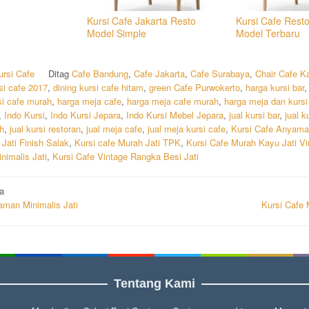
Kursi Cafe Jakarta Resto
Kursi Cafe Resto
Model Simple
Model Terbaru
ursi Cafe
Ditag
Cafe Bandung
,
Cafe Jakarta
,
Cafe Surabaya
,
Chair Cafe Ka
si cafe 2017
,
dining kursi cafe hitam
,
green Cafe Purwokerto
,
harga kursi bar
si cafe murah
,
harga meja cafe
,
harga meja cafe murah
,
harga meja dan kursi
,
Indo Kursi
,
Indo Kursi Jepara
,
Indo Kursi Mebel Jepara
,
jual kursi bar
,
jual k
h
,
jual kursi restoran
,
jual meja cafe
,
jual meja kursi cafe
,
Kursi Cafe Anyama
 Jati Finish Salak
,
Kursi cafe Murah Jati TPK
,
Kursi Cafe Murah Kayu Jati Vi
nimalis Jati
,
Kursi Cafe Vintage Rangka Besi Jati
i
a
aman Minimalis Jati
Kursi Cafe 
Tentang Kami