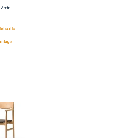
 Anda.
inimalis
intage