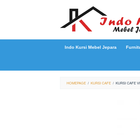
Loncat
ke
konten
Indo Kursi Mebel Jepara
Furnit
HOMEPAGE
/
KURSI CAFE
/
KURSI CAFE V