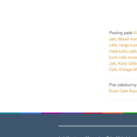
Posting pada
K
Jari
,
desain kur
cafe
,
harga kur
meja kursi cafe
kursi cafe mura
Jati
,
Kursi Cafe
Cafe Vintage Mi
Navigas
Pos sebelumny
Kursi Cafe Any
pos