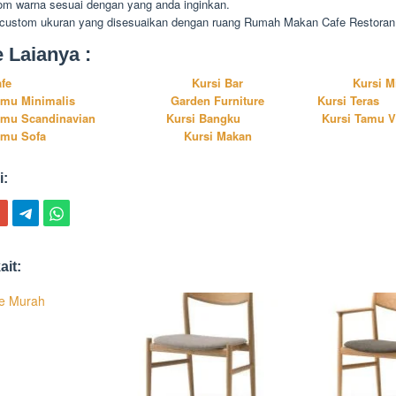
om warna sesuai dengan yang anda inginkan.
 custom ukuran yang disesuaikan dengan ruang Rumah Makan Cafe Restoran
e Laianya :
afe
Kursi Bar
Kursi M
amu Minimalis
Garden Furniture
Kursi Teras
amu Scandinavian
Kursi Bangku
Kursi Tamu V
amu Sofa
Kursi Makan
i:
ait:
fe Murah