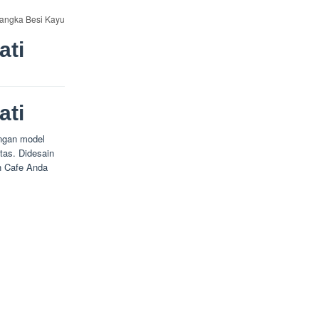
Rangka Besi Kayu
ati
ati
ngan model
tas. Didesain
h Cafe Anda