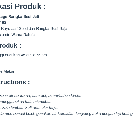
kasi Produk :
tage Rangka Besi Jati
-195
 Kayu Jati Solid dan Rangka Besi Baja
elamin Warna Natural
roduk :
nggi dudukan 45 cm x 75 cm
afe Makan
ructions :
kena air berwarna, bara api, asam/bahan kimia.
menggunakan kain microfiber.
 kain lembab ikuti arah alur kayu.
da membandel boleh gunakan air kemudian langsung seka dengan lap kering.