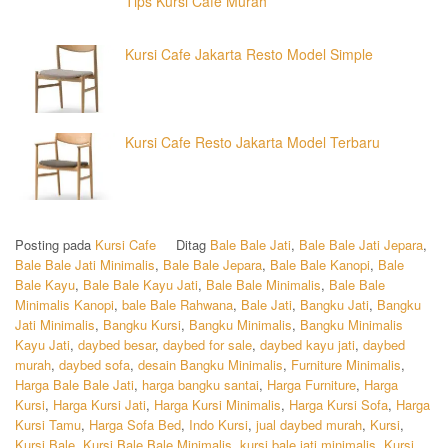
Tips Kursi Cafe Murah
Kursi Cafe Jakarta Resto Model Simple
Kursi Cafe Resto Jakarta Model Terbaru
Posting pada
Kursi Cafe
Ditag
Bale Bale Jati
,
Bale Bale Jati Jepara
,
Bale Bale Jati Minimalis
,
Bale Bale Jepara
,
Bale Bale Kanopi
,
Bale
Bale Kayu
,
Bale Bale Kayu Jati
,
Bale Bale Minimalis
,
Bale Bale
Minimalis Kanopi
,
bale Bale Rahwana
,
Bale Jati
,
Bangku Jati
,
Bangku
Jati Minimalis
,
Bangku Kursi
,
Bangku Minimalis
,
Bangku Minimalis
Kayu Jati
,
daybed besar
,
daybed for sale
,
daybed kayu jati
,
daybed
murah
,
daybed sofa
,
desain Bangku Minimalis
,
Furniture Minimalis
,
Harga Bale Bale Jati
,
harga bangku santai
,
Harga Furniture
,
Harga
Kursi
,
Harga Kursi Jati
,
Harga Kursi Minimalis
,
Harga Kursi Sofa
,
Harga
Kursi Tamu
,
Harga Sofa Bed
,
Indo Kursi
,
jual daybed murah
,
Kursi
,
Kursi Bale
,
Kursi Bale Bale Minimalis
,
kursi bale jati minimalis
,
Kursi