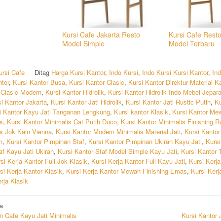
Kursi Cafe Jakarta Resto
Kursi Cafe Resto
Model Simple
Model Terbaru
ursi Cafe
Ditag
Harga Kursi Kantor
,
Indo Kursi
,
Indo Kursi Kursi Kantor
,
In
ntor
,
Kursi Kantor Busa
,
Kursi Kantor Clasic
,
Kursi Kantor Direktur Material K
 Clasic Modern
,
Kursi Kantor Hidrolik
,
Kursi Kantor Hidrolik Indo Mebel Jepar
i Kantor Jakarta
,
Kursi Kantor Jati Hidrolik
,
Kursi Kantor Jati Rustic Putih
,
Ku
i Kantor Kayu Jati Tanganan Lengkung
,
Kursi kantor Klasik
,
Kursi Kantor Me
s
,
Kursi Kantor Minimalis Cat Putih Duco
,
Kursi Kantor Minimalis Finishing R
is Jok Kain Vienna
,
Kursi Kantor Modern Minimalis Material Jati
,
Kursi Kanto
n
,
Kursi Kantor Pimpinan Staf
,
Kursi Kantor Pimpinan Ukiran Kayu Jati
,
Kursi
af Kayu Jati Ukiran
,
Kursi Kantor Staf Model Simple Kayu Jati
,
Kursi Kantor 
si Kerja Kantor Full Jok Klasik
,
Kursi Kerja Kantor Full Kayu Jati
,
Kursi Kerj
si Kerja Kantor Klasik
,
Kursi Kerja Kantor Mewah Finishing Emas
,
Kursi Kerj
rja Klasik
i
a
n Cafe Kayu Jati Minimalis
Kursi Kantor J