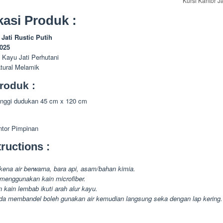
Kursi Kantor Ja
kasi Produk :
 Jati Rustic Putih
-025
 Kayu Jati Perhutani
atural Melamik
roduk :
tinggi dudukan 45 cm x 120 cm
ntor Pimpinan
ructions :
kena air berwarna, bara api, asam/bahan kimia.
menggunakan kain microfiber.
 kain lembab ikuti arah alur kayu.
da membandel boleh gunakan air kemudian langsung seka dengan lap kering.