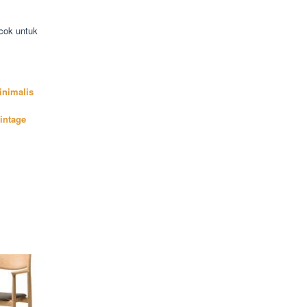
cok untuk
inimalis
intage