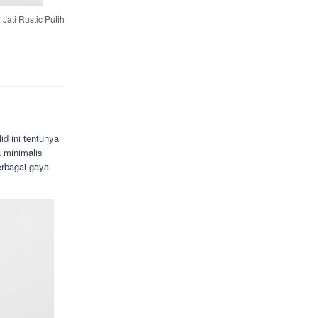
 Jati Rustic Putih
d ini tentunya
a minimalis
rbagai gaya