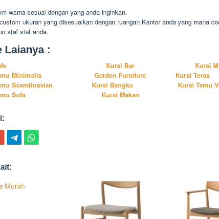
om warna sesuai dengan yang anda inginkan.
 custom ukuran yang disesuaikan dengan ruangan Kantor anda yang mana co
n staf staf anda.
e Laianya :
afe
Kursi Bar
Kursi M
amu Minimalis
Garden Furniture
Kursi Teras
amu Scandinavian
Kursi Bangku
Kursi Tamu V
amu Sofa
Kursi Makan
i:
ait:
fe Murah