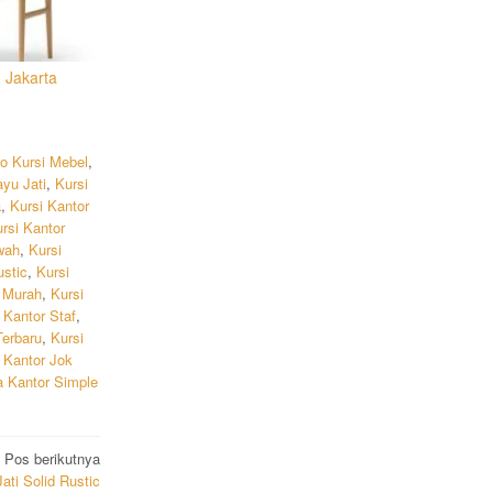
 Jakarta
do Kursi Mebel
,
ayu Jati
,
Kursi
a
,
Kursi Kantor
rsi Kantor
wah
,
Kursi
ustic
,
Kursi
r Murah
,
Kursi
 Kantor Staf
,
Terbaru
,
Kursi
a Kantor Jok
a Kantor Simple
Pos berikutnya
ati Solid Rustic