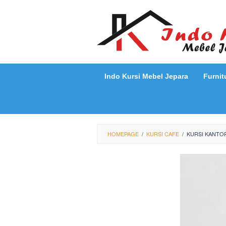
Loncat
ke
konten
Indo Kursi Mebel Jepara
Furnit
HOMEPAGE
/
KURSI CAFE
/
KURSI KANTOR