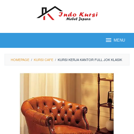
Loncat
ke
konten
MENU
HOMEPAGE
/
KURSI CAFE
/
KURSI KERJA KANTOR FULL JOK KLASIK