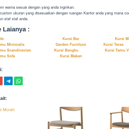
om warna sesuai dengan yang anda inginkan.
 custom ukuran yang disesuaikan dengan ruangan Kantor anda yang mana co
n staf staf anda.
e Laianya :
afe
Kursi Bar
Kursi M
amu Minimalis
Garden Furniture
Kursi Teras
amu Scandinavian
Kursi Bangku
Kursi Tamu V
amu Sofa
Kursi Makan
i:
ait:
fe Murah