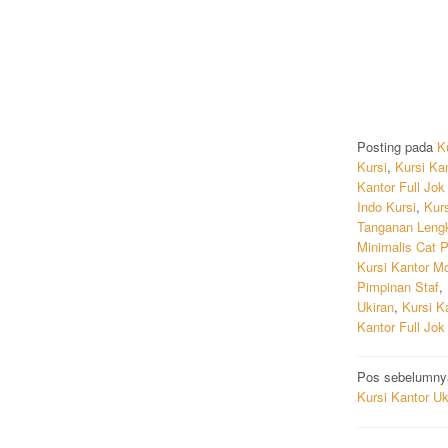
Posting pada
K
Kursi
,
Kursi Ka
Kantor Full Jok
Indo Kursi
,
Kurs
Tanganan Leng
Minimalis Cat 
Kursi Kantor Mo
Pimpinan Staf
,
Ukiran
,
Kursi K
Kantor Full Jok
Navigas
Pos sebelumny
Kursi Kantor U
pos