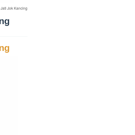
 Jati Jok Kancing
ing
ing