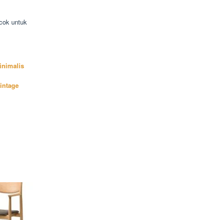
cok untuk
inimalis
intage