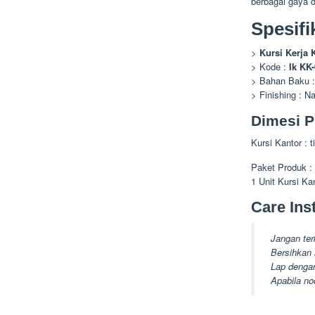
berbagai gaya 
Spesifi
>
Kursi Kerja 
> Kode :
Ik KK
> Bahan Baku :
> Finishing : N
Dimesi P
Kursi Kantor : 
Paket Produk :
1 Unit Kursi Ka
Care Inst
Jangan ter
Bersihkan 
Lap dengan
Apabila no