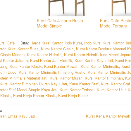
Kursi Cafe Jakarta Resto
Kursi Cafe Resto
Model Simple
Model Terbaru
ursi Cafe
Ditag
Harga Kursi Kantor
,
Indo Kursi
,
Indo Kursi Kursi Kantor
,
In
ntor
,
Kursi Kantor Busa
,
Kursi Kantor Clasic
,
Kursi Kantor Direktur Material K
 Clasic Modern
,
Kursi Kantor Hidrolik
,
Kursi Kantor Hidrolik Indo Mebel Jepar
i Kantor Jakarta
,
Kursi Kantor Jati Hidrolik
,
Kursi Kantor Kayu Jati
,
Kursi Kan
kung
,
Kursi kantor Klasik
,
Kursi Kantor Mewah
,
Kursi Kantor Minimalis
,
Kursi
Putih Duco
,
Kursi Kantor Minimalis Finishing Rustic
,
Kursi Kantor Minimalis J
dern Minimalis Material Jati
,
Kursi Kantor Murah
,
Kursi Kantor Pimpinan
,
Kur
Kursi Kantor Pimpinan Ukiran Kayu Jati
,
Kursi Kantor Staf
,
Kursi Kantor Staf
antor Staf Model Simple Kayu Jati
,
Kursi Kantor Terbaru
,
Kursi Kantor Ukir
,
K
 Klasik
,
Kursi Kerja Kantor Klasik
,
Kursi Kerja Klasik
i
a
kiran Emas Kayu Jati
Kursi Kerja Kantor Mewah