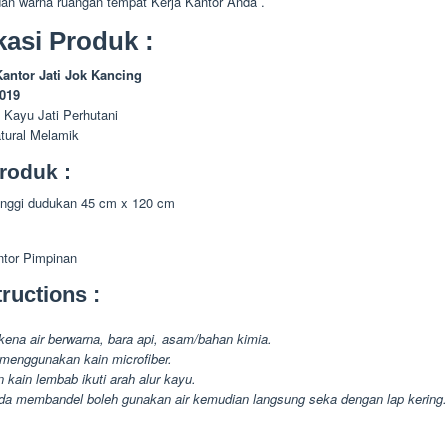
dan warna ruangan tempat Kerja Kantor Anda .
kasi Produk :
Kantor Jati Jok Kancing
-019
 Kayu Jati Perhutani
atural Melamik
roduk :
tinggi dudukan 45 cm x 120 cm
ntor Pimpinan
ructions :
kena air berwarna, bara api, asam/bahan kimia.
menggunakan kain microfiber.
 kain lembab ikuti arah alur kayu.
da membandel boleh gunakan air kemudian langsung seka dengan lap kering.