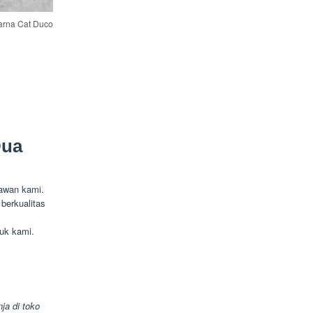
arna Cat Duco
Dua
yawan kami.
berkualitas
uk kami.
ja di toko