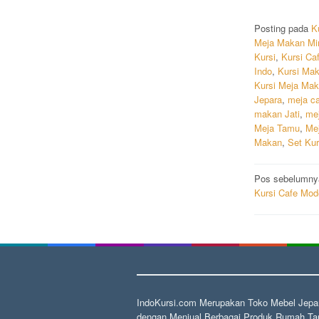
Posting pada
K
Meja Makan Min
Kursi
,
Kursi Ca
Indo
,
Kursi Ma
Kursi Meja Ma
Jepara
,
meja c
makan Jati
,
me
Meja Tamu
,
Me
Makan
,
Set Kur
Navigas
Pos sebelumny
Kursi Cafe Mod
pos
IndoKursi.com Merupakan Toko Mebel Jepar
dengan Menjual Berbagai Produk Rumah Tan