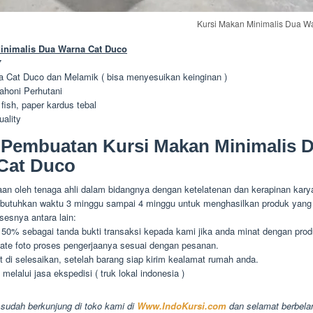
Kursi Makan Minimalis Dua W
inimalis Dua Warna Cat Duco
7
na Cat Duco dan Melamik ( bisa menyesuikan keinginan )
honi Perhutani
 fish, paper kardus tebal
uality
 Pembuatan Kursi Makan Minimalis 
Cat Duco
aan oleh tenaga ahli dalam bidangnya dengan ketelatenan dan kerapinan kar
butuhkan waktu 3 minggu sampai 4 minggu untuk menghasilkan produk yang 
sesnya antara lain:
50% sebagai tanda bukti transaksi kepada kami jika anda minat dengan prod
date foto proses pengerjaanya sesuai dengan pesanan.
 di selesaikan, setelah barang siap kirim kealamat rumah anda.
melalui jasa ekspedisi ( truk lokal indonesia )
 sudah berkunjung di toko kami di
Www.IndoKursi.com
dan selamat berbelan