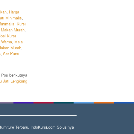
akan
,
Harga
ati Minimalis
,
inimalis
,
Kursi
i Makan Murah
,
bel Kursi
 Warna
,
Meja
Makan Murah
,
n
,
Set Kursi
Pos berikutnya
u Jati Lengkung
rniture Terbaru, IndoKursi.com Solusinya