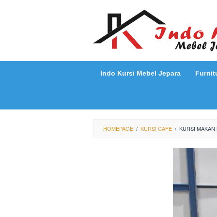
Loncat
ke
konten
Indo Kursi Mebel Jepara
Furnit
HOMEPAGE
/
KURSI CAFE
/
KURSI MAKAN 