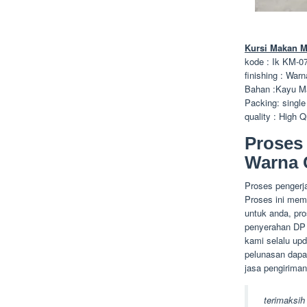
Kursi Makan M
kode : Ik KM-0
finishing : War
Bahan :Kayu Ma
Packing: single
quality : High Q
Proses
Warna 
Proses pengerj
Proses ini mem
untuk anda, pro
penyerahan DP 
kami selalu up
pelunasan dapat
jasa pengiriman 
terimaksih