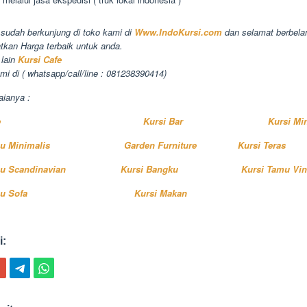
 sudah berkunjung di toko kami di
Www.IndoKursi.com
dan selamat berbelan
tkan Harga terbaik untuk anda.
 lain
Kursi Cafe
mi di ( whatsapp/call/line : 081238390414)
aianya :
e
Kursi Bar
Kursi Mi
u Minimalis
Garden Furniture
Kursi Teras
u Scandinavian
Kursi Bangku
Kursi Tamu Vin
u Sofa
Kursi Makan
i: