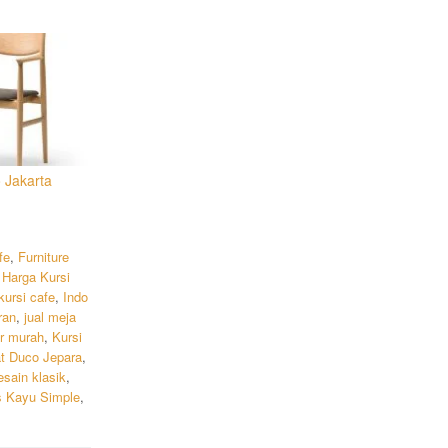
 Jakarta
fe
,
Furniture
,
Harga Kursi
kursi cafe
,
Indo
ran
,
jual meja
ar murah
,
Kursi
at Duco Jepara
,
esain klasik
,
s Kayu Simple
,