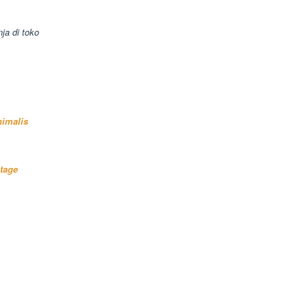
ja di toko
nimalis
tage