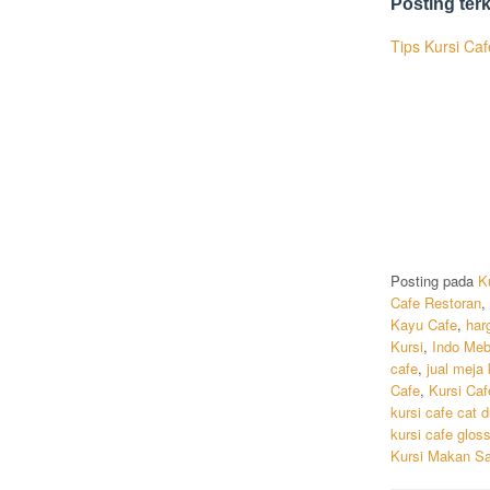
Posting terk
Tips Kursi Ca
Posting pada
K
Cafe Restoran
,
Kayu Cafe
,
har
Kursi
,
Indo Meb
cafe
,
jual meja 
Cafe
,
Kursi Caf
kursi cafe cat 
kursi cafe glos
Kursi Makan S