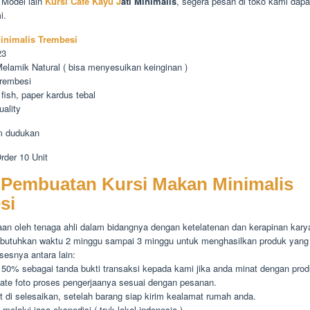
 Model lain
Kursi Cafe Kayu J
ati Minimalis
, segera pesan di toko kami dap
i.
inimalis Trembesi
23
 Melamik Natural ( bisa menyesuikan keinginan )
rembesi
 fish, paper kardus tebal
uality
m dudukan
der 10 Unit
 Pembuatan Kursi Makan Minimalis
si
aan oleh tenaga ahli dalam bidangnya dengan ketelatenan dan kerapinan kar
butuhkan waktu 2 minggu sampai 3 minggu untuk menghasilkan produk yang 
sesnya antara lain:
50% sebagai tanda bukti transaksi kepada kami jika anda minat dengan prod
date foto proses pengerjaanya sesuai dengan pesanan.
 di selesaikan, setelah barang siap kirim kealamat rumah anda.
melalui jasa ekspedisi ( truk lokal indonesia )