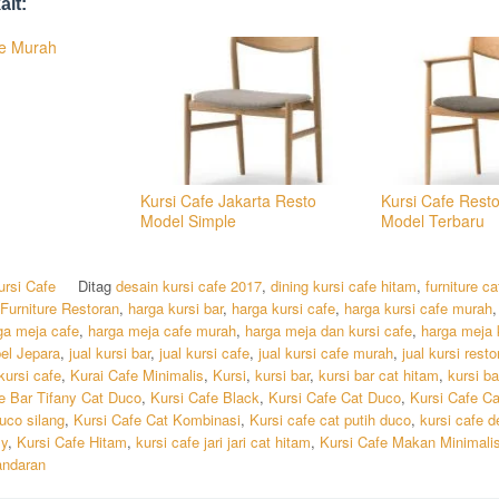
ait:
fe Murah
Kursi Cafe Jakarta Resto
Kursi Cafe Resto
Model Simple
Model Terbaru
ursi Cafe
Ditag
desain kursi cafe 2017
,
dining kursi cafe hitam
,
furniture ca
Furniture Restoran
,
harga kursi bar
,
harga kursi cafe
,
harga kursi cafe murah
ga meja cafe
,
harga meja cafe murah
,
harga meja dan kursi cafe
,
harga meja 
el Jepara
,
jual kursi bar
,
jual kursi cafe
,
jual kursi cafe murah
,
jual kursi resto
kursi cafe
,
Kurai Cafe Minimalis
,
Kursi
,
kursi bar
,
kursi bar cat hitam
,
kursi b
e Bar Tifany Cat Duco
,
Kursi Cafe Black
,
Kursi Cafe Cat Duco
,
Kursi Cafe C
duco silang
,
Kursi Cafe Cat Kombinasi
,
Kursi cafe cat putih duco
,
kursi cafe d
sy
,
Kursi Cafe Hitam
,
kursi cafe jari jari cat hitam
,
Kursi Cafe Makan Minimali
andaran