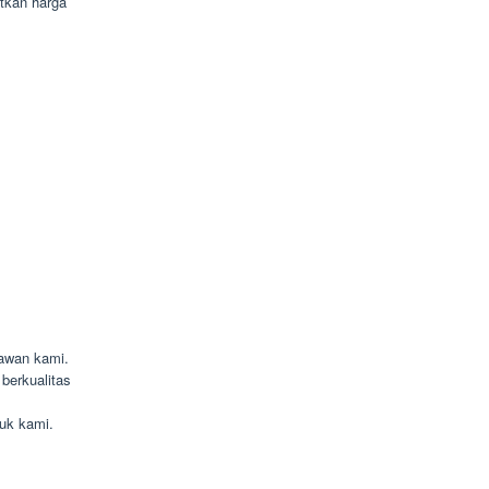
atkan harga
yawan kami.
berkualitas
uk kami.