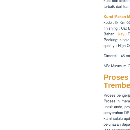
kuat dan kokoh
terbaik dari kam
Kursi Makan M
kode : Ik Km-0
finishing : Cat
Bahan :
Kayu
T
Packing: single
quality : High Q
Dimensi : 45 c
NB: Minimum Or
Proses
Trembe
Proses pengerj
Proses ini mem
untuk anda, pro
penyerahan DP 
kami selalu up
pelunasan dapat
jasa pengiriman 