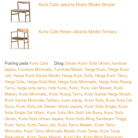
Kursi Cafe Jakarta Resto Model Simple
Kursi Cafe Resto Jakarta Model Terbaru
Posting pada
Kursi Cafe
Ditag
Desain Kursi Sofa Ukiran
,
furniture
jepara
,
Furniture Minimalis
,
Furniture Murah
,
Harga Kursi
,
Harga Kursi
Jati
,
Harga Kursi Santai Murah
,
Harga Kursi Sofa
,
Harga Kursi Tamu
,
Harga Sofa
,
Harga Sofa Bed
,
Harga Sofa Minimalis
,
Harga Sofa Ruang
Tamu
,
harga sofa tamu
,
Indo Kursi
,
Kursi
,
Kursi Jati Mewah
,
Kursi
Makan
,
Kursi Minimalis
,
Kursi Ruang Tamu
,
Kursi Santai Harga Murah
,
Kursi Santai Minimalis Terbaru
,
kursi sayap
,
Kursi Sofa
,
Kursi Sofa Cat
Duco
,
Kursi Sofa Jok Desain Ukiran Jepara
,
Kursi Sofa Single
,
Kursi
Sofa Single Cat Hitam
,
Kursi Sofa Ukir Gold Jok Busa
,
Kursi Sofa
Ukiran
,
Kursi Sofa Ukiran Jepara
,
Kursi Sofa Wing Sandararn Tinggi
,
Kursi Tamu
,
Kursi Tamu Jati
,
Kursi Tamu Mewah
,
Kursi Tamu
Minimalis
,
Kursi Tamu Minimalis Murah
,
Kursi Teras
,
Kursi Teras
Berkualitas
,
Kursi Teras Mewah
,
Kursi Ukir
,
Kursi Wing Pelaminan
,