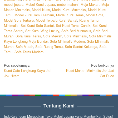
mebel jepara
,
Mebel Kursi Jepara
,
mebel mahoni
,
Meja Makan
,
Meja
Makan Minimalis
,
Model Kursi
,
Model Kursi Minimalis
,
Model Kursi
Tamu
,
Model kursi Tamu Terbaru
,
Model Kursi Teras
,
Model Sofa
,
Model Sofa Terbaru
,
Model Terbaru Kursi Santai
,
Ruang Tamu
Minimalis
,
Set Kursi Sofa Santai
,
Set Kursi Teras Cantik
,
Set Kursi
Teras Santai
,
Set Kursi Wing Luxury
,
Sofa Bed Minimalis
,
Sofa Bed
Murah
,
Sofa Kursi Teras
,
Sofa Mewah
,
Sofa Minimalis
,
Sofa Minimalis
Kayu Lengkung Meja Bundar
,
Sofa Minimalis Modern
,
Sofa Minimalis
Murah
,
Sofa Murah
,
Sofa Ruang Tamu
,
Sofa Santai Keluarga
,
Sofa
Tamu
,
Sofa Teras Modern
Navigasi
Pos sebelumnya
Pos berikutnya
Kursi Cafe Lengkung Kayu Jati
Kursi Makan Minimalis Jari Jari
pos
Jok Hitam
Cat Duco
Tentang Kami
IndoKursi.com Merupakan Toko Mebel Jepara yang Memberikan Solusi