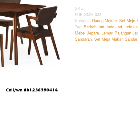
SKU:
N IK SMM-033
Kategori:
Ruang Makan
,
Set Meja
Tag:
Berkah Jati
,
Indo Jati
,
Indo Ja
Mebel Jepara
,
Lemari Pajangan Je
Sandaran
,
Set Meja Makan Sandar