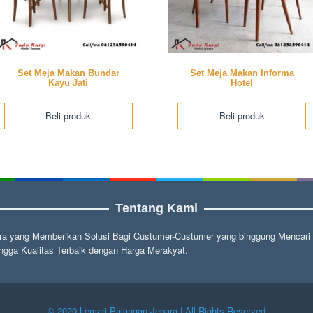
Set Meja Makan Bundar
Set Meja Makan Informa
Kayu Jati
Hotel
Beli produk
Beli produk
Tentang Kami
a yang Memberikan Solusi Bagi Custumer-Custumer yang binggung Mencari fu
gga Kualitas Terbaik dengan Harga Merakyat.
© 2020 Lemari Pajangan Jepara | All Rights Reserved