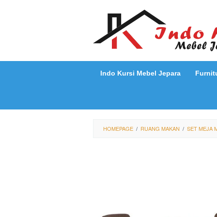
Loncat
ke
konten
Indo Kursi Mebel Jepara
Furnit
HOMEPAGE
/
RUANG MAKAN
/
SET MEJA 