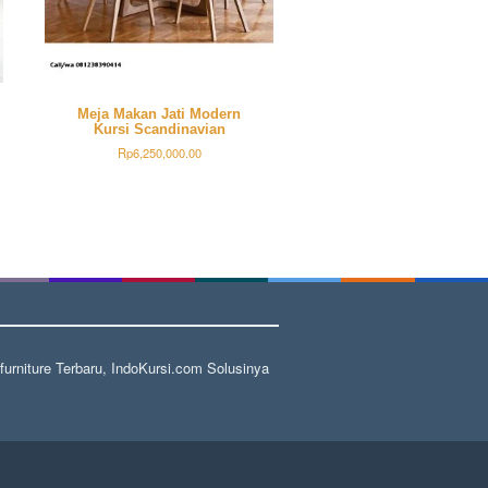
Meja Makan Jati Modern
Kursi Scandinavian
Rp
6,250,000.00
rniture Terbaru, IndoKursi.com Solusinya