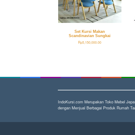
Set Kursi Makan
Scandinavian Sungkai
Rp
5,150,000.00
IndoKursi.com Merupakan Toko Mebel Jepar
dengan Menjual Berbagai Produk Rumah Tan