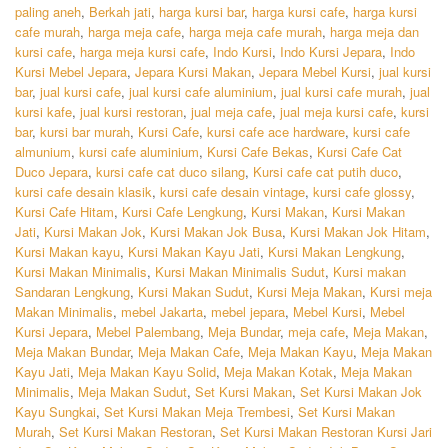
paling aneh
,
Berkah jati
,
harga kursi bar
,
harga kursi cafe
,
harga kursi
cafe murah
,
harga meja cafe
,
harga meja cafe murah
,
harga meja dan
kursi cafe
,
harga meja kursi cafe
,
Indo Kursi
,
Indo Kursi Jepara
,
Indo
Kursi Mebel Jepara
,
Jepara Kursi Makan
,
Jepara Mebel Kursi
,
jual kursi
bar
,
jual kursi cafe
,
jual kursi cafe aluminium
,
jual kursi cafe murah
,
jual
kursi kafe
,
jual kursi restoran
,
jual meja cafe
,
jual meja kursi cafe
,
kursi
bar
,
kursi bar murah
,
Kursi Cafe
,
kursi cafe ace hardware
,
kursi cafe
almunium
,
kursi cafe aluminium
,
Kursi Cafe Bekas
,
Kursi Cafe Cat
Duco Jepara
,
kursi cafe cat duco silang
,
Kursi cafe cat putih duco
,
kursi cafe desain klasik
,
kursi cafe desain vintage
,
kursi cafe glossy
,
Kursi Cafe Hitam
,
Kursi Cafe Lengkung
,
Kursi Makan
,
Kursi Makan
Jati
,
Kursi Makan Jok
,
Kursi Makan Jok Busa
,
Kursi Makan Jok Hitam
,
Kursi Makan kayu
,
Kursi Makan Kayu Jati
,
Kursi Makan Lengkung
,
Kursi Makan Minimalis
,
Kursi Makan Minimalis Sudut
,
Kursi makan
Sandaran Lengkung
,
Kursi Makan Sudut
,
Kursi Meja Makan
,
Kursi meja
Makan Minimalis
,
mebel Jakarta
,
mebel jepara
,
Mebel Kursi
,
Mebel
Kursi Jepara
,
Mebel Palembang
,
Meja Bundar
,
meja cafe
,
Meja Makan
,
Meja Makan Bundar
,
Meja Makan Cafe
,
Meja Makan Kayu
,
Meja Makan
Kayu Jati
,
Meja Makan Kayu Solid
,
Meja Makan Kotak
,
Meja Makan
Minimalis
,
Meja Makan Sudut
,
Set Kursi Makan
,
Set Kursi Makan Jok
Kayu Sungkai
,
Set Kursi Makan Meja Trembesi
,
Set Kursi Makan
Murah
,
Set Kursi Makan Restoran
,
Set Kursi Makan Restoran Kursi Jari