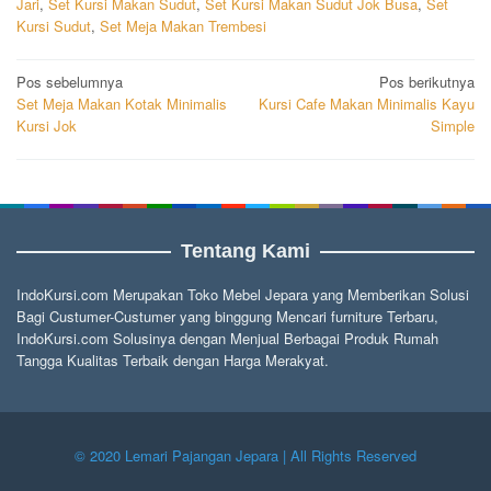
Jari
,
Set Kursi Makan Sudut
,
Set Kursi Makan Sudut Jok Busa
,
Set
Kursi Sudut
,
Set Meja Makan Trembesi
Navigasi
Pos sebelumnya
Pos berikutnya
Set Meja Makan Kotak Minimalis
Kursi Cafe Makan Minimalis Kayu
pos
Kursi Jok
Simple
Tentang Kami
IndoKursi.com Merupakan Toko Mebel Jepara yang Memberikan Solusi
Bagi Custumer-Custumer yang binggung Mencari furniture Terbaru,
IndoKursi.com Solusinya dengan Menjual Berbagai Produk Rumah
Tangga Kualitas Terbaik dengan Harga Merakyat.
© 2020 Lemari Pajangan Jepara | All Rights Reserved