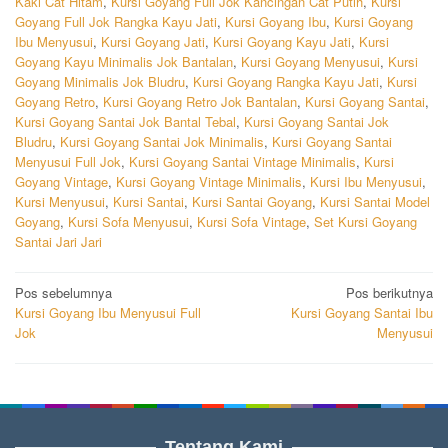
Kaki Cat Hitam
,
Kursi Goyang Full Jok Kancingan Cat Putih
,
Kursi
Goyang Full Jok Rangka Kayu Jati
,
Kursi Goyang Ibu
,
Kursi Goyang
Ibu Menyusui
,
Kursi Goyang Jati
,
Kursi Goyang Kayu Jati
,
Kursi
Goyang Kayu Minimalis Jok Bantalan
,
Kursi Goyang Menyusui
,
Kursi
Goyang Minimalis Jok Bludru
,
Kursi Goyang Rangka Kayu Jati
,
Kursi
Goyang Retro
,
Kursi Goyang Retro Jok Bantalan
,
Kursi Goyang Santai
,
Kursi Goyang Santai Jok Bantal Tebal
,
Kursi Goyang Santai Jok
Bludru
,
Kursi Goyang Santai Jok Minimalis
,
Kursi Goyang Santai
Menyusui Full Jok
,
Kursi Goyang Santai Vintage Minimalis
,
Kursi
Goyang Vintage
,
Kursi Goyang Vintage Minimalis
,
Kursi Ibu Menyusui
,
Kursi Menyusui
,
Kursi Santai
,
Kursi Santai Goyang
,
Kursi Santai Model
Goyang
,
Kursi Sofa Menyusui
,
Kursi Sofa Vintage
,
Set Kursi Goyang
Santai Jari Jari
Navigasi
Pos sebelumnya
Pos berikutnya
Kursi Goyang Ibu Menyusui Full
Kursi Goyang Santai Ibu
pos
Jok
Menyusui
Tentang Kami