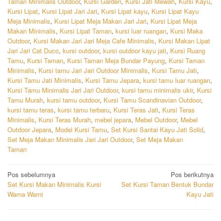
Taman Minimalis Outdoor
,
Kursi Garden
,
Kursi Jati Mewah
,
Kursi Kayu
,
Kursi Lipat
,
Kursi Lipat Jari Jari
,
Kursi Lipat kayu
,
Kursi Lipat Kayu
Meja Minimalis
,
Kursi Lipat Meja Makan Jari Jari
,
Kursi Lipat Meja
Makan Minimalis
,
Kursi Lipat Taman
,
kursi luar ruangan
,
Kursi Maka
Outdoor
,
Kursi Makan Jari Jari Meja Cafe Minimalis
,
Kursi Makan Lipat
Jari Jari Cat Duco
,
kursi outdoor
,
kursi outdoor kayu jati
,
Kursi Ruang
Tamu
,
Kursi Taman
,
Kursi Taman Meja Bundar Payung
,
Kursi Taman
Minimalis
,
Kursi tamu Jari Jari Outdoor Minimalis
,
Kursi Tamu Jati
,
Kursi Tamu Jati Minimalis
,
Kursi Tamu Jepara
,
kursi tamu luar ruangan
,
Kursi Tamu Minimalis Jari Jari Outdoor
,
kursi tamu minimalis ukir
,
Kursi
Tamu Murah
,
kursi tamu outdoor
,
Kursi Tamu Scandinavian Outdoor
,
kursi tamu teras
,
kursi tamu terbaru
,
Kursi Teras Jati
,
Kursi Teras
Minimalis
,
Kursi Teras Murah
,
mebel jepara
,
Mebel Outdoor
,
Mebel
Outdoor Jepara
,
Model Kursi Tamu
,
Set Kursi Santai Kayu Jati Solid
,
Set Meja Makan Minimalis Jari Jari Outdoor
,
Set Meja Makan
Taman
Navigasi
Pos sebelumnya
Pos berikutnya
Set Kursi Makan Minimalis Kursi
Set Kursi Taman Bentuk Bundar
pos
Warna Warni
Kayu Jati