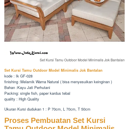
Set Kursi Tamu Outdoor Model Minimalis Jok Bantalan
Set Kursi Tamu Outdoor Model Minimalis Jok Bantalan
kode : Ik GF-028
finishing :Melamik Warna Natural ( bisa menyesuikan keinginan )
Bahan :Kayu Jati Perhutani
Packing: single fish, paper kardus tebal
quality : High Quality
Ukuran Kursi dudukan 1 : P 70cm, L 70cm, T 50cm
Proses Pembuatan Set Kursi
Tamu Outdoor Model Minimalis