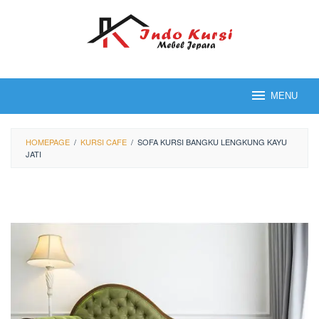
Loncat
ke
konten
MENU
HOMEPAGE
/
KURSI CAFE
/
SOFA KURSI BANGKU LENGKUNG KAYU
JATI