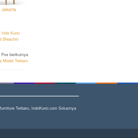
 Jakarta
,
Indo Kursi
i Bleachin
Pos berikutnya
a Model Terbaru
rniture Terbaru, IndoKursi.com Solusinya