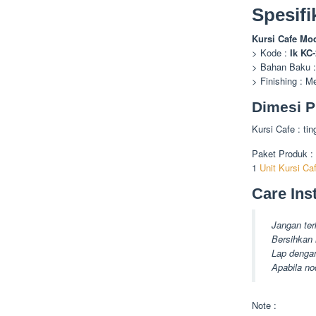
Spesifi
Kursi Cafe Mod
> Kode :
Ik KC
> Bahan Baku :
> Finishing : M
Dimesi P
Kursi Cafe : ti
Paket Produk :
1
Unit Kursi Ca
Care Inst
Jangan ter
Bersihkan 
Lap dengan
Apabila no
Note :