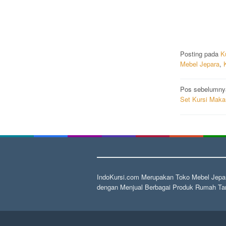
Posting pada
K
Mebel Jepara
,
Navigas
Pos sebelumny
Set Kursi Maka
pos
IndoKursi.com Merupakan Toko Mebel Jepar
dengan Menjual Berbagai Produk Rumah Tan