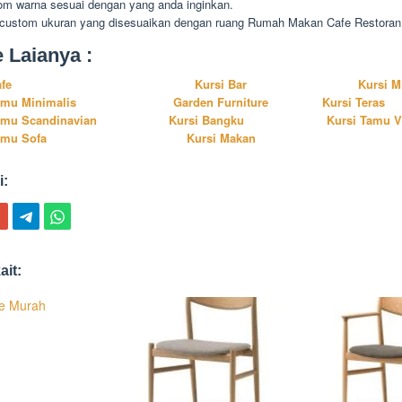
om warna sesuai dengan yang anda inginkan.
 custom ukuran yang disesuaikan dengan ruang Rumah Makan Cafe Restoran
e Laianya :
afe
Kursi Bar
Kursi M
amu Minimalis
Garden Furniture
Kursi Teras
amu Scandinavian
Kursi Bangku
Kursi Tamu V
amu Sofa
Kursi Makan
i:
ait:
fe Murah