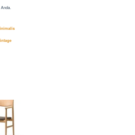
 Anda.
inimalis
intage