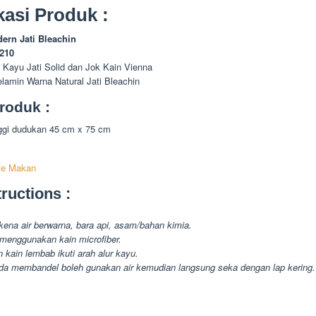
kasi Produk :
ern Jati Bleachin
-210
 Kayu Jati Solid dan Jok Kain Vienna
elamin Warna Natural Jati Bleachin
roduk :
nggi dudukan 45 cm x 75 cm
fe Makan
ructions :
kena air berwarna, bara api, asam/bahan kimia.
menggunakan kain microfiber.
 kain lembab ikuti arah alur kayu.
da membandel boleh gunakan air kemudian langsung seka dengan lap kering.