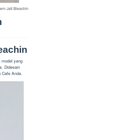
ern Jati Bleachin
n
eachin
n model yang
s. Didesain
h Cafe Anda.