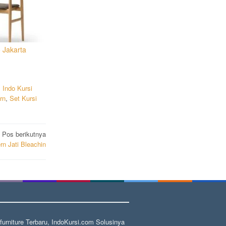
 Jakarta
,
Indo Kursi
rn
,
Set Kursi
Pos berikutnya
rn Jati Bleachin
rniture Terbaru, IndoKursi.com Solusinya