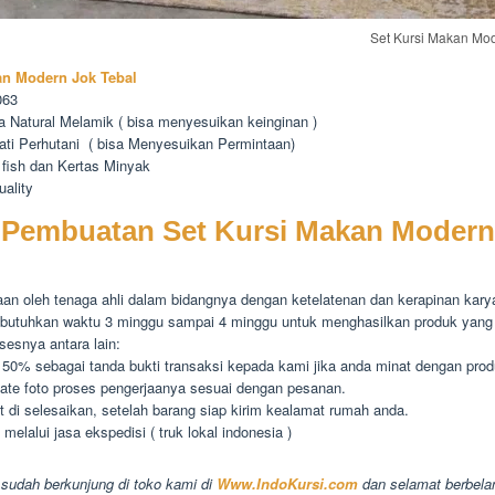
Set Kursi Makan Mod
an Modern Jok Tebal
063
na Natural Melamik ( bisa menyesuikan keinginan )
ati Perhutani ( bisa Menyesuikan Permintaan)
 fish dan Kertas Minyak
uality
 Pembuatan Set Kursi Makan Modern
aan oleh tenaga ahli dalam bidangnya dengan ketelatenan dan kerapinan kar
butuhkan waktu 3 minggu sampai 4 minggu untuk menghasilkan produk yang 
sesnya antara lain:
50% sebagai tanda bukti transaksi kepada kami jika anda minat dengan prod
date foto proses pengerjaanya sesuai dengan pesanan.
 di selesaikan, setelah barang siap kirim kealamat rumah anda.
melalui jasa ekspedisi ( truk lokal indonesia )
 sudah berkunjung di toko kami di
Www.IndoKursi.com
dan selamat berbelan