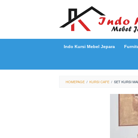
Loncat
ke
konten
Indo Kursi Mebel Jepara
Furnit
HOMEPAGE
/
KURSI CAFE
/
SET KURSI M