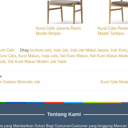
Kursi Cafe Jakarta Resto
Kursi Cafe Resto
Model Simple
Model Terbaru
ursi Cafe
Ditag
furniture cafe
,
Indo Jati
,
Indo Jati Mebel Jepara
,
Indo Kursi
Kursi Cafe
,
Kursi Makan
,
meja cafe
,
Set Kursi Makan
,
Set Kursi Makan Mode
Jok
,
Set Kursi Makan Modern Jok Tebal
i
a
n Outdoor Minimalis Jati
Kursi Cafe Mode
Tentang Kami
a yang Memberikan Solusi Bagi Custumer-Custumer yang binggung Mencari fu