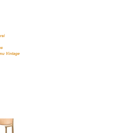
rsi
as
mu Vintage