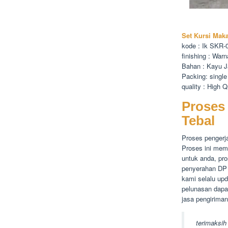
Set Kursi Mak
kode : Ik SKR-
finishing : War
Bahan : Kayu J
Packing: single
quality : High Q
Proses
Tebal
Proses pengerj
Proses ini mem
untuk anda, pro
penyerahan DP 
kami selalu up
pelunasan dapat
jasa pengiriman 
terimaksih