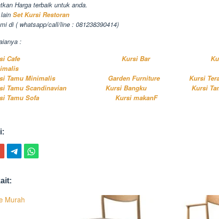
tkan Harga terbaik untuk anda.
lain
Set Kursi Restoran
mi di ( whatsapp/call/line : 081238390414)
aianya :
si Cafe
Kursi Bar
Ku
imalis
si Tamu Minimalis
Garden Furniture
Kursi Ter
si Tamu Scandinavian
Kursi Bangku
Kursi Ta
si Tamu Sofa
Kursi makanF
i:
ait:
fe Murah