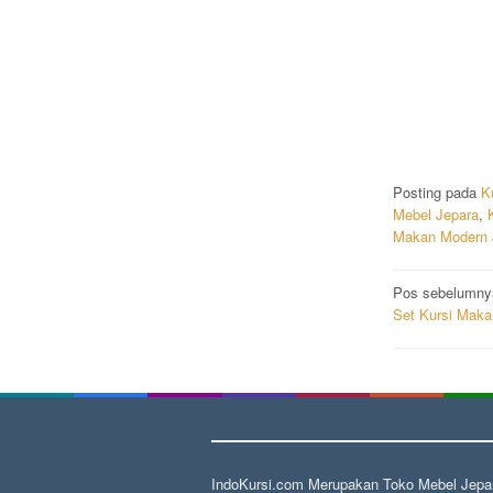
Posting pada
K
Mebel Jepara
,
Makan Modern 
Navigas
Pos sebelumny
Set Kursi Maka
pos
IndoKursi.com Merupakan Toko Mebel Jepar