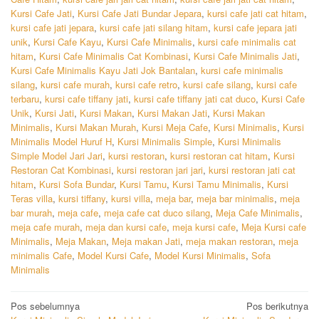
Kursi Cafe Jati
,
Kursi Cafe Jati Bundar Jepara
,
kursi cafe jati cat hitam
,
kursi cafe jati jepara
,
kursi cafe jati silang hitam
,
kursi cafe jepara jati
unik
,
Kursi Cafe Kayu
,
Kursi Cafe Minimalis
,
kursi cafe minimalis cat
hitam
,
Kursi Cafe Minimalis Cat Kombinasi
,
Kursi Cafe Minimalis Jati
,
Kursi Cafe Minimalis Kayu Jati Jok Bantalan
,
kursi cafe minimalis
silang
,
kursi cafe murah
,
kursi cafe retro
,
kursi cafe silang
,
kursi cafe
terbaru
,
kursi cafe tiffany jati
,
kursi cafe tiffany jati cat duco
,
Kursi Cafe
Unik
,
Kursi Jati
,
Kursi Makan
,
Kursi Makan Jati
,
Kursi Makan
Minimalis
,
Kursi Makan Murah
,
Kursi Meja Cafe
,
Kursi Minimalis
,
Kursi
Minimalis Model Huruf H
,
Kursi Minimalis Simple
,
Kursi Minimalis
Simple Model Jari Jari
,
kursi restoran
,
kursi restoran cat hitam
,
Kursi
Restoran Cat Kombinasi
,
kursi restoran jari jari
,
kursi restoran jati cat
hitam
,
Kursi Sofa Bundar
,
Kursi Tamu
,
Kursi Tamu Minimalis
,
Kursi
Teras villa
,
kursi tiffany
,
kursi villa
,
meja bar
,
meja bar minimalis
,
meja
bar murah
,
meja cafe
,
meja cafe cat duco silang
,
Meja Cafe Minimalis
,
meja cafe murah
,
meja dan kursi cafe
,
meja kursi cafe
,
Meja Kursi cafe
Minimalis
,
Meja Makan
,
Meja makan Jati
,
meja makan restoran
,
meja
minimalis Cafe
,
Model Kursi Cafe
,
Model Kursi Minimalis
,
Sofa
Minimalis
Navigasi
Pos sebelumnya
Pos berikutnya