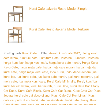
Kursi Cafe Jakarta Resto Model Simple
Kursi Cafe Resto Jakarta Model Terbaru
Posting pada
Kursi Cafe
Ditag
desain kursi cafe 2017
,
dining kursi
cafe hitam
,
furniture cafe
,
Furniture Cafe Restoran
,
Furniture Restoran
,
harga kursi bar
,
harga kursi cafe
,
harga kursi cafe murah
,
Harga Kursi
Kayu Cafe
,
harga meja cafe
,
harga meja cafe murah
,
harga meja dan
kursi cafe
,
harga meja kursi cafe
,
Indo Kursi
,
Indo Mebel Jepara
,
jual
kursi bar
,
jual kursi cafe
,
jual kursi cafe murah
,
jual kursi restoran
,
jual
meja cafe
,
jual meja kursi cafe
,
Kurai Cafe Minimalis
,
Kursi
,
kursi bar
,
kursi bar cat hitam
,
kursi bar murah
,
Kursi Cafe
,
Kursi Cafe Bar Tifany
Cat Duco
,
Kursi Cafe Black
,
Kursi Cafe Cat Duco
,
Kursi Cafe Cat Duco
Jepara
,
kursi cafe cat duco silang
,
Kursi Cafe Cat Kombinasi
,
Kursi
cafe cat putih duco
,
kursi cafe desain klasik
,
kursi cafe glossy
,
Kursi
Cafe Hitam
,
kursi cafe jari jari cat hitam
,
kursi cafe jari jati cat hitam
,