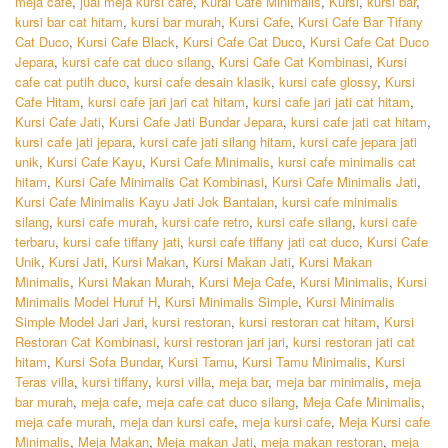
meja cafe
,
jual meja kursi cafe
,
Kurai Cafe Minimalis
,
Kursi
,
kursi bar
,
kursi bar cat hitam
,
kursi bar murah
,
Kursi Cafe
,
Kursi Cafe Bar Tifany
Cat Duco
,
Kursi Cafe Black
,
Kursi Cafe Cat Duco
,
Kursi Cafe Cat Duco
Jepara
,
kursi cafe cat duco silang
,
Kursi Cafe Cat Kombinasi
,
Kursi
cafe cat putih duco
,
kursi cafe desain klasik
,
kursi cafe glossy
,
Kursi
Cafe Hitam
,
kursi cafe jari jari cat hitam
,
kursi cafe jari jati cat hitam
,
Kursi Cafe Jati
,
Kursi Cafe Jati Bundar Jepara
,
kursi cafe jati cat hitam
,
kursi cafe jati jepara
,
kursi cafe jati silang hitam
,
kursi cafe jepara jati
unik
,
Kursi Cafe Kayu
,
Kursi Cafe Minimalis
,
kursi cafe minimalis cat
hitam
,
Kursi Cafe Minimalis Cat Kombinasi
,
Kursi Cafe Minimalis Jati
,
Kursi Cafe Minimalis Kayu Jati Jok Bantalan
,
kursi cafe minimalis
silang
,
kursi cafe murah
,
kursi cafe retro
,
kursi cafe silang
,
kursi cafe
terbaru
,
kursi cafe tiffany jati
,
kursi cafe tiffany jati cat duco
,
Kursi Cafe
Unik
,
Kursi Jati
,
Kursi Makan
,
Kursi Makan Jati
,
Kursi Makan
Minimalis
,
Kursi Makan Murah
,
Kursi Meja Cafe
,
Kursi Minimalis
,
Kursi
Minimalis Model Huruf H
,
Kursi Minimalis Simple
,
Kursi Minimalis
Simple Model Jari Jari
,
kursi restoran
,
kursi restoran cat hitam
,
Kursi
Restoran Cat Kombinasi
,
kursi restoran jari jari
,
kursi restoran jati cat
hitam
,
Kursi Sofa Bundar
,
Kursi Tamu
,
Kursi Tamu Minimalis
,
Kursi
Teras villa
,
kursi tiffany
,
kursi villa
,
meja bar
,
meja bar minimalis
,
meja
bar murah
,
meja cafe
,
meja cafe cat duco silang
,
Meja Cafe Minimalis
,
meja cafe murah
,
meja dan kursi cafe
,
meja kursi cafe
,
Meja Kursi cafe
Minimalis
,
Meja Makan
,
Meja makan Jati
,
meja makan restoran
,
meja