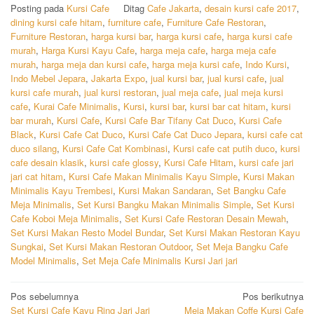
Posting pada
Kursi Cafe
Ditag
Cafe Jakarta
,
desain kursi cafe 2017
,
dining kursi cafe hitam
,
furniture cafe
,
Furniture Cafe Restoran
,
Furniture Restoran
,
harga kursi bar
,
harga kursi cafe
,
harga kursi cafe
murah
,
Harga Kursi Kayu Cafe
,
harga meja cafe
,
harga meja cafe
murah
,
harga meja dan kursi cafe
,
harga meja kursi cafe
,
Indo Kursi
,
Indo Mebel Jepara
,
Jakarta Expo
,
jual kursi bar
,
jual kursi cafe
,
jual
kursi cafe murah
,
jual kursi restoran
,
jual meja cafe
,
jual meja kursi
cafe
,
Kurai Cafe Minimalis
,
Kursi
,
kursi bar
,
kursi bar cat hitam
,
kursi
bar murah
,
Kursi Cafe
,
Kursi Cafe Bar Tifany Cat Duco
,
Kursi Cafe
Black
,
Kursi Cafe Cat Duco
,
Kursi Cafe Cat Duco Jepara
,
kursi cafe cat
duco silang
,
Kursi Cafe Cat Kombinasi
,
Kursi cafe cat putih duco
,
kursi
cafe desain klasik
,
kursi cafe glossy
,
Kursi Cafe Hitam
,
kursi cafe jari
jari cat hitam
,
Kursi Cafe Makan Minimalis Kayu Simple
,
Kursi Makan
Minimalis Kayu Trembesi
,
Kursi Makan Sandaran
,
Set Bangku Cafe
Meja Minimalis
,
Set Kursi Bangku Makan Minimalis Simple
,
Set Kursi
Cafe Koboi Meja Minimalis
,
Set Kursi Cafe Restoran Desain Mewah
,
Set Kursi Makan Resto Model Bundar
,
Set Kursi Makan Restoran Kayu
Sungkai
,
Set Kursi Makan Restoran Outdoor
,
Set Meja Bangku Cafe
Model Minimalis
,
Set Meja Cafe Minimalis Kursi Jari jari
Navigasi
Pos sebelumnya
Pos berikutnya
Set Kursi Cafe Kayu Ring Jari Jari
Meja Makan Coffe Kursi Cafe