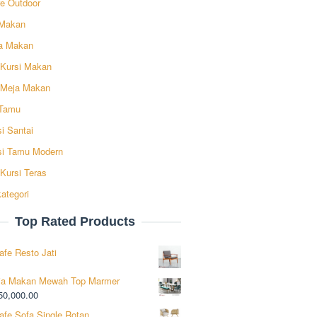
re Outdoor
Makan
a Makan
 Kursi Makan
 Meja Makan
Tamu
i Santai
si Tamu Modern
Kursi Teras
ategori
Top Rated Products
afe Resto Jati
ja Makan Mewah Top Marmer
50,000.00
afe Sofa Single Rotan