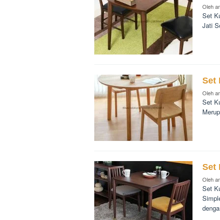
Oleh
a
Set K
Jati 
Set 
Oleh
a
Set Ku
Merup
Set
Oleh
a
Set K
Simpl
denga