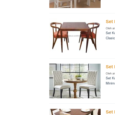
Set
Oleh
a
Set K
Clasi
Set 
Oleh
a
Set K
Minim
Set 