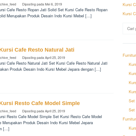
rchive_feed
Diposting pada
Mei 6, 2019
Kursi C
ursi Cafe Resto Ropan Jati Solid Set Kursi Cafe Resto Ropan
Kursi C
Solid Merupakan Produk Desain Indo Kursi Mebel […]
Pencar
untuk:
Kursi Cafe Resto Natural Jati
Furnitu
rchive_feed
Diposting pada
April 25, 2019
rsi Cafe Resto Natural Jati Set Kursi Cafe Resto Natural Jati
Kurs
akan Produk Desain Indo Kursi Mebel Jepara dengan […]
Kur
Kurs
Kur
Set 
 Kursi Resto Cafe Model Simple
Set
rchive_feed
Diposting pada
April 25, 2019
ursi Resto Cafe Model Simple Set Kursi Resto Cafe Model
Furnitu
e Merupakan Produk Desain Indo Kursi Mebel Jepara
Kurs
n […]