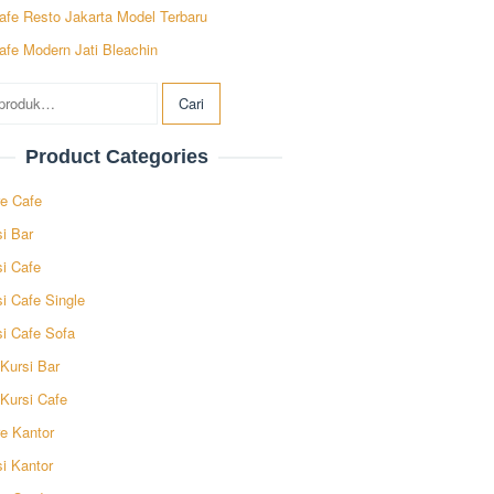
afe Resto Jakarta Model Terbaru
afe Modern Jati Bleachin
ian
Cari
Product Categories
re Cafe
i Bar
si Cafe
i Cafe Single
si Cafe Sofa
Kursi Bar
 Kursi Cafe
re Kantor
i Kantor