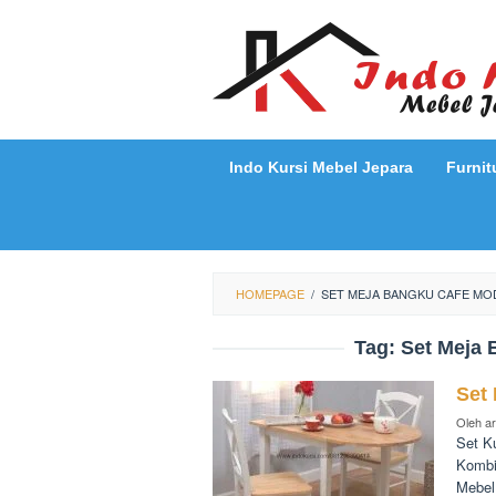
Loncat
ke
konten
Indo Kursi Mebel Jepara
Furnit
HOMEPAGE
/
SET MEJA BANGKU CAFE MOD
Tag:
Set Meja 
Set
Oleh
a
Set K
Kombi
Mebel