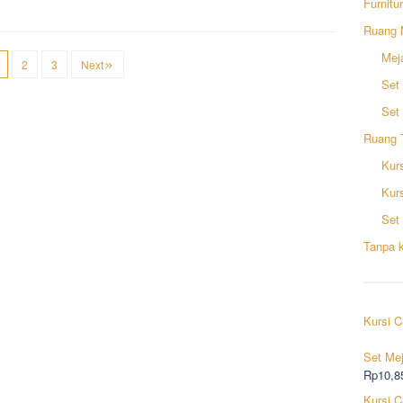
Furnitu
Ruang 
Mej
2
3
Next
Set
Set
Ruang 
Kurs
Kur
Set 
Tanpa k
Kursi C
Set Me
Rp
10,8
Kursi C