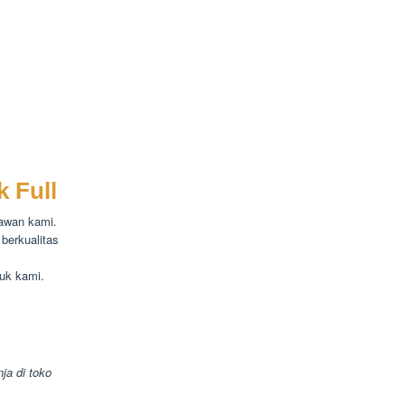
 Full
yawan kami.
berkualitas
uk kami.
ja di toko