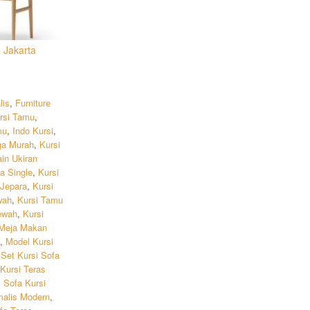
 Jakarta
lis
,
Furniture
rsi Tamu
,
mu
,
Indo Kursi
,
ga Murah
,
Kursi
in Ukiran
a Single
,
Kursi
 Jepara
,
Kursi
wah
,
Kursi Tamu
ewah
,
Kursi
Meja Makan
,
Model Kursi
,
Set Kursi Sofa
Kursi Teras
,
Sofa Kursi
malis Modern
,