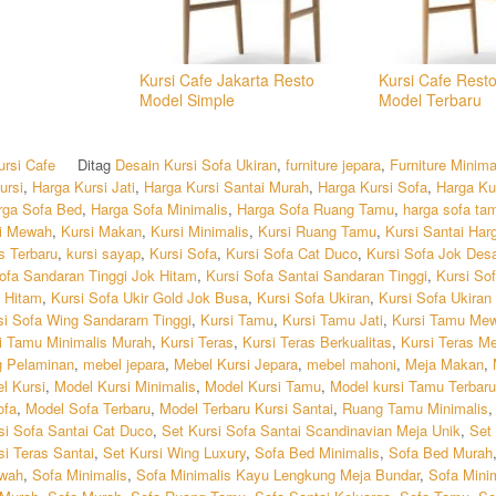
Kursi Cafe Jakarta Resto
Kursi Cafe Resto
Model Simple
Model Terbaru
ursi Cafe
Ditag
Desain Kursi Sofa Ukiran
,
furniture jepara
,
Furniture Minima
ursi
,
Harga Kursi Jati
,
Harga Kursi Santai Murah
,
Harga Kursi Sofa
,
Harga Ku
rga Sofa Bed
,
Harga Sofa Minimalis
,
Harga Sofa Ruang Tamu
,
harga sofa ta
ti Mewah
,
Kursi Makan
,
Kursi Minimalis
,
Kursi Ruang Tamu
,
Kursi Santai Har
s Terbaru
,
kursi sayap
,
Kursi Sofa
,
Kursi Sofa Cat Duco
,
Kursi Sofa Jok Desa
ofa Sandaran Tinggi Jok Hitam
,
Kursi Sofa Santai Sandaran Tinggi
,
Kursi Sof
t Hitam
,
Kursi Sofa Ukir Gold Jok Busa
,
Kursi Sofa Ukiran
,
Kursi Sofa Ukiran
si Sofa Wing Sandararn Tinggi
,
Kursi Tamu
,
Kursi Tamu Jati
,
Kursi Tamu Me
i Tamu Minimalis Murah
,
Kursi Teras
,
Kursi Teras Berkualitas
,
Kursi Teras M
g Pelaminan
,
mebel jepara
,
Mebel Kursi Jepara
,
mebel mahoni
,
Meja Makan
,
l Kursi
,
Model Kursi Minimalis
,
Model Kursi Tamu
,
Model kursi Tamu Terbaru
ofa
,
Model Sofa Terbaru
,
Model Terbaru Kursi Santai
,
Ruang Tamu Minimalis
si Sofa Santai Cat Duco
,
Set Kursi Sofa Santai Scandinavian Meja Unik
,
Set 
si Teras Santai
,
Set Kursi Wing Luxury
,
Sofa Bed Minimalis
,
Sofa Bed Murah
wah
,
Sofa Minimalis
,
Sofa Minimalis Kayu Lengkung Meja Bundar
,
Sofa Mini