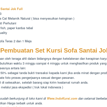
 Santai Jok Full
3
na Cat Melamik Natural ( bisa menyesuikan keinginan )
ti Perhutani
 fish, paper kardus tebal
uality
ofa Teras 2 dan 1 Meja
Pembuatan Set Kursi Sofa Santai Jok
aan oleh tenaga ahli dalam bidangnya dengan ketelatenan dan kerapinan kar
butuhkan waktu 3 minggu sampai 4 minggu untuk menghasilkan produk yang 
sesnya antara lain:
50% sebagai tanda bukti transaksi kepada kami jika anda minat dengan prod
date foto proses pengerjaanya sesuai dengan pesanan.
 di selesaikan, setelah barang siap kirim kealamat rumah anda.
melalui jasa ekspedisi ( truk lokal indonesia )
 sudah berkunjung di toko kami di
Www.IndoKursi.com
dan selamat berbelan
tkan Harga terbaik untuk anda.