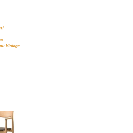
si
as
mu Vintage