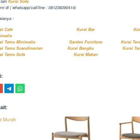
 lain
Kursi Sofa
mi di ( whatsapp/call/line : 081238390414)
aianya :
si Cafe
Kursi Bar
Kur
imalis
si Tamu Minimalis
Garden Furniture
Kursi Ter
si Tamu Scandinavian
Kursi Bangku
Kursi Ta
si Tamu Sofa
Kursi Makan
i:
ait:
fe Murah