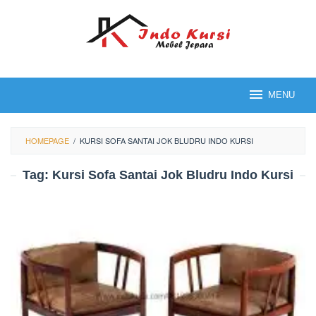
Loncat
ke
konten
MENU
HOMEPAGE
/
KURSI SOFA SANTAI JOK BLUDRU INDO KURSI
Tag:
Kursi Sofa Santai Jok Bludru Indo Kursi