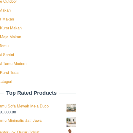
re Outdoor
Makan
a Makan
 Kursi Makan
 Meja Makan
Tamu
i Santai
si Tamu Modern
Kursi Teras
ategori
Top Rated Products
Tamu Sofa Mewah Meja Duco
50,000.00
amu Minimalis Jati Jawa
antor Jok Oscar Coklat