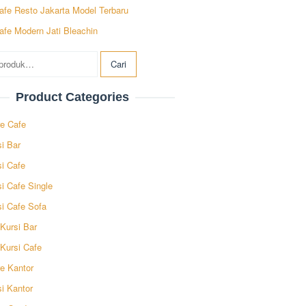
afe Resto Jakarta Model Terbaru
afe Modern Jati Bleachin
ian
Cari
Product Categories
re Cafe
i Bar
si Cafe
i Cafe Single
si Cafe Sofa
Kursi Bar
 Kursi Cafe
re Kantor
i Kantor